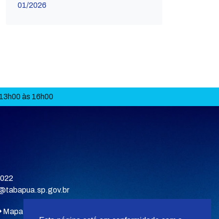
01/2026
 13h00 às 16h00
9022
a@tabapua.sp.gov.br
Mapa do site