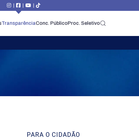
|
|
|
s
Transparência
Conc. Público
Proc. Seletivo
PARA O CIDADÃO