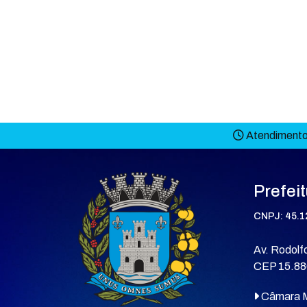
Atendimento 
Prefei
CNPJ: 45.1
Av. Rodolfo
CEP 15.88
Câmara M