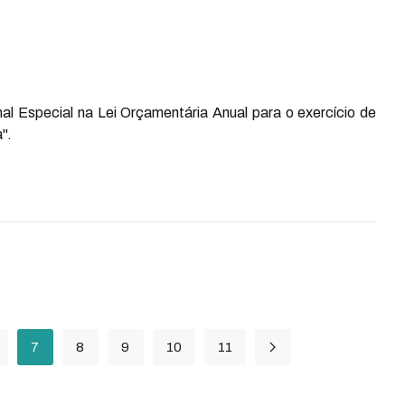
nal Especial na Lei Orçamentária Anual para o exercício de
".
7
8
9
10
11