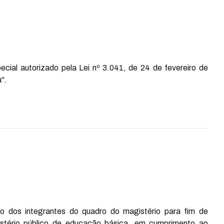
ecial autorizado pela Lei nº 3.041, de 24 de fevereiro de
".
o dos integrantes do quadro do magistério para fim de
gistério público de educação básica, em cumprimento ao