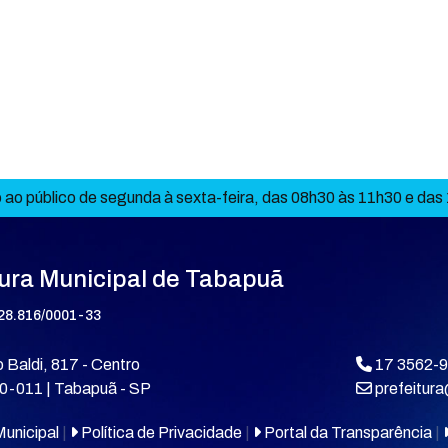
ao público de segunda à sexta-feira, das 08h30 às 11h30 e das
tura Municipal de Tabapuã
28.816/0001-33
 Baldi, 817 - Centro
17 3562-
0-011 | Tabapuã - SP
prefeitur
unicipal
|
Política de Privacidade
|
Portal da Transparência
|