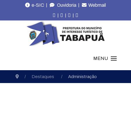
|
|
e-SIC
Ouvidoria
Webmail
|
|
|
MENU
Destaques
Administração