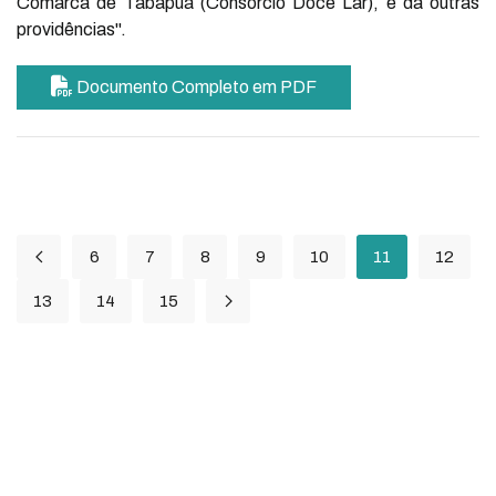
Comarca de Tabapuã (Consórcio Doce Lar), e dá outras
providências".
Documento Completo em PDF
6
7
8
9
10
11
12
13
14
15
PARA O CIDADÃO