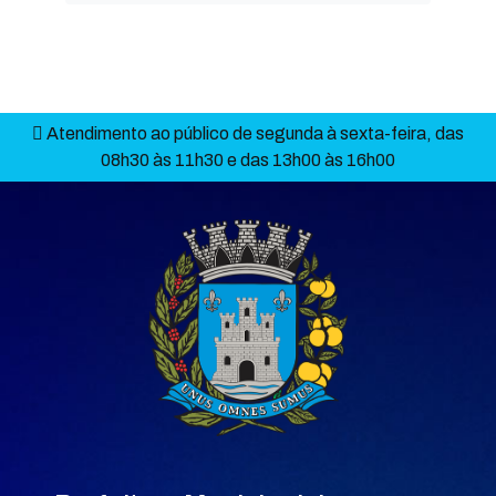
Atendimento ao público de segunda à sexta-feira, das
08h30 às 11h30 e das 13h00 às 16h00