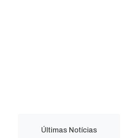
Valor da Terra Nua
Documento e Laudo de
Avaliação
LEGISLAÇÃO
Leis
Leis
Ordinárias
Complementares
Decretos
Lei Orgânica
Municipais
Municipal
Últimas Notícias