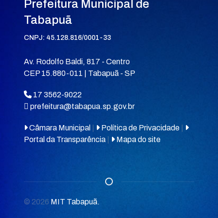
Prefeitura Municipal de
Tabapuã
CNPJ: 45.128.816/0001-33
Av. Rodolfo Baldi, 817 - Centro
CEP 15.880-011 | Tabapuã - SP
17 3562-9022
prefeitura@tabapua.sp.gov.br
Câmara Municipal
|
Política de Privacidade
|
Portal da Transparência
|
Mapa do site
© 2026
MIT Tabapuã.