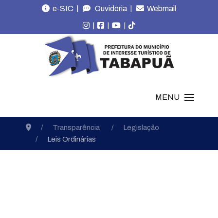
|
|
e-SIC
Ouvidoria
Webmail
|
|
|
MENU
Transparência
Legislação
Leis Ordinárias