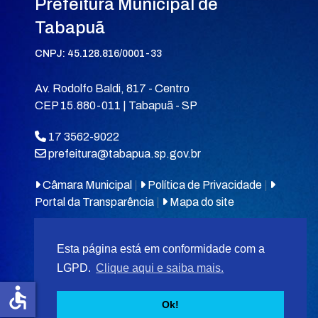
Prefeitura Municipal de
Tabapuã
CNPJ: 45.128.816/0001-33
Av. Rodolfo Baldi, 817 - Centro
CEP 15.880-011 | Tabapuã - SP
17 3562-9022
prefeitura@tabapua.sp.gov.br
Câmara Municipal
|
Política de Privacidade
|
Portal da Transparência
|
Mapa do site
Esta página está em conformidade com a
LGPD.
Clique aqui e saiba mais.
accessible
© 2026
MIT Tabapuã.
Ok!