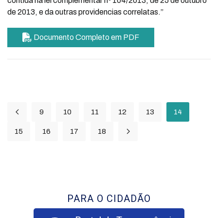
contida na lei complementar nº 104/2013, de 25 de outubro
de 2013, e da outras providencias correlatas.”
Documento Completo em PDF
9
10
11
12
13
14
15
16
17
18
PARA O CIDADÃO