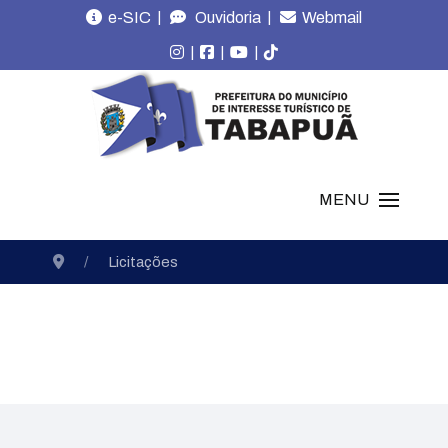
|
|
e-SIC
Ouvidoria
Webmail
|
|
|
MENU
Licitações