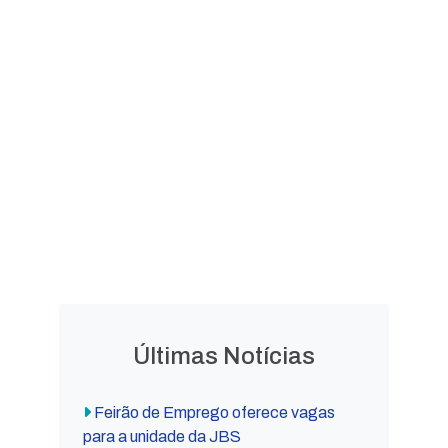
LEGISLAÇÃO
Leis
Leis
Ordinárias
Complementares
Decretos
Lei Orgânica
Municipais
Municipal
Últimas Notícias
Feirão de Emprego oferece vagas
para a unidade da JBS