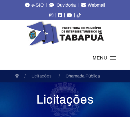
|
|
e-SIC
Ouvidoria
Webmail
|
|
|
MENU
Licitações
Chamada Pública
Licitações