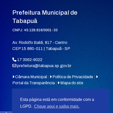
Prefeitura Municipal de
Tabapuã
CNPJ: 45.128.816/0001-33
Av. Rodolfo Baldi, 817 - Centro
CEP 15.880-011 | Tabapuã - SP
17 3562-9022
prefeitura@tabapua.sp.gov.br
Câmara Municipal
|
Política de Privacidade
|
Portal da Transparência
|
Mapa do site
Esta página está em conformidade com a
LGPD.
Clique aqui e saiba mais.