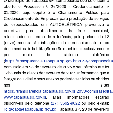
O Município de Tabapuã/SP. torna público que se encontra
aberto o Processo nº. 24/2026 - Credenciamento nº
01/2026, cujo objeto é o Chamamento Público para
Credenciamento de Empresas para prestação de serviços
de especializados em AUTOELÉTRICA preventiva e
corretiva, para atendimento da frota municipal,
relacionados no termo de referência, pelo período de 12
(doze) meses. As intenções de credenciamento e os
documentos de habilitação serão recebidos exclusivamente
por meio do sistema eletrônico
(
https://transparencia.tabapua.sp.gov.br:2053/comprasedita
com início em 23 de fevereiro de 2026 e seu término até às
13h30min do dia 23 de fevereiro de 2027. Informamos que a
íntegra do Edital e seus anexos poderão ser lidos ou obtidos
nos sites
https://transparencia.tabapua.sp.gov.br:2053/comprasedital
www.tabapua.sp.gov.br
. Mais informações estarão
disponíveis pelo telefone
(17) 3562-9022
ou pelo e-mail:
licitacao@tabapua.sp.gov.br
.
Tabapuã/SP, 23 de fevereiro