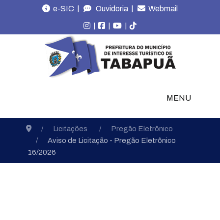
|
|
e-SIC
Ouvidoria
Webmail
|
|
|
MENU
Licitações
Pregão Eletrônico
Aviso de Licitação - Pregão Eletrônico
16/2026