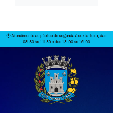
Atendimento ao público de segunda à sexta-feira, das
08h30 às 11h30 e das 13h00 às 16h00