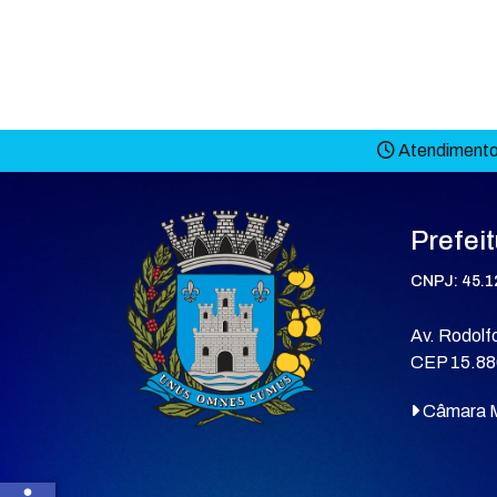
Atendimento 
Prefei
CNPJ: 45.1
Av. Rodolfo
CEP 15.88
Câmara M