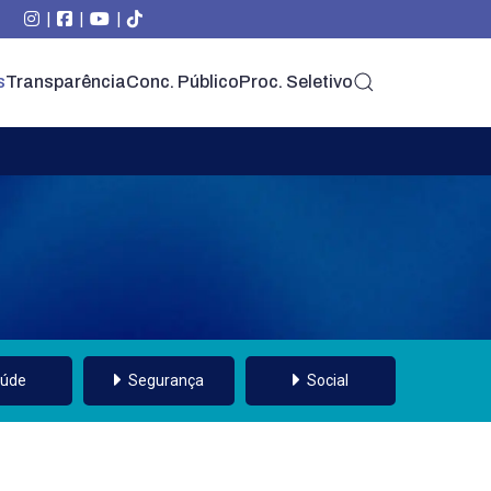
|
|
|
s
Transparência
Conc. Público
Proc. Seletivo
úde
Segurança
Social