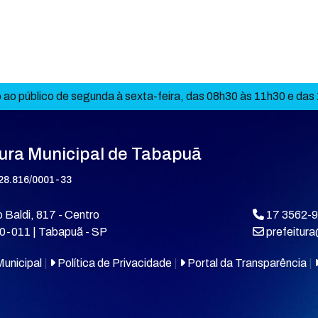
ao público de segunda à sexta-feira, das 08h30 às 11h30 e das
tura Municipal de Tabapuã
28.816/0001-33
 Baldi, 817 - Centro
17 3562-
0-011 | Tabapuã - SP
prefeitur
unicipal
|
Política de Privacidade
|
Portal da Transparência
|