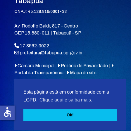
Tabapuã
CNPJ: 45.128.816/0001-33
Av. Rodolfo Baldi, 817 - Centro
CEP 15.880-011 | Tabapuã - SP
17 3562-9022
prefeitura@tabapua.sp.gov.br
Câmara Municipal
|
Política de Privacidade
|
Portal da Transparência
|
Mapa do site
Esta página está em conformidade com a
LGPD.
Clique aqui e saiba mais.
accessible
© 2026
MIT Tabapuã.
Ok!
Desenvolvido por
F5 Tecnologias
.