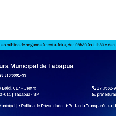
ao público de segunda à sexta-feira, das 08h30 às 11h30 e das
tura Municipal de Tabapuã
28.816/0001-33
 Baldi, 817 - Centro
17 3562-
0-011 | Tabapuã - SP
prefeitur
unicipal
|
Política de Privacidade
|
Portal da Transparência
|