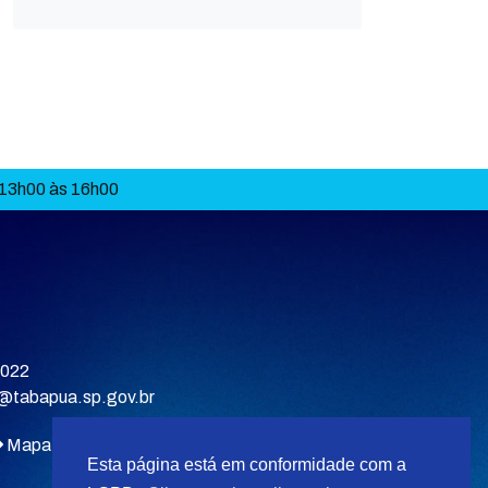
 13h00 às 16h00
9022
a@tabapua.sp.gov.br
Mapa do site
Esta página está em conformidade com a