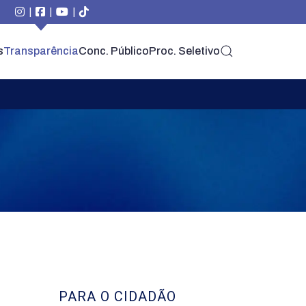
|
|
|
s
Transparência
Conc. Público
Proc. Seletivo
PARA O CIDADÃO