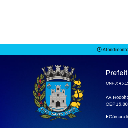
Atendimento 
Prefei
CNPJ: 45.1
Av. Rodolfo
CEP 15.88
Câmara M