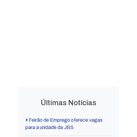
LEGISLAÇÃO
Leis
Leis
Ordinárias
Complementares
Decretos
Lei Orgânica
Municipais
Municipal
Últimas Notícias
Feirão de Emprego oferece vagas
para a unidade da JBS