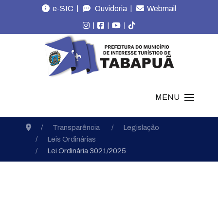
|
|
e-SIC
Ouvidoria
Webmail
|
|
|
MENU
Transparência
Legislação
Leis Ordinárias
Lei Ordinária 3021/2025
Leis Ordinárias