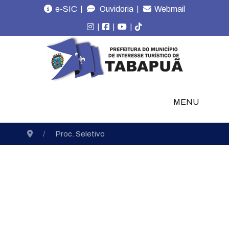
|
|
e-SIC
Ouvidoria
Webmail
|
|
|
MENU
Proc. Seletivo