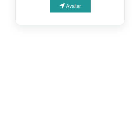
Avaliar
PARA O CIDADÃO
Portal da Transparência
Informações simples e
acessíveis
Diário Oficial Municipal
Publicações oficiais de Tabapuã
Portal de Serviços
IPTU, água, impostos e certidões
PARA EMPRESAS