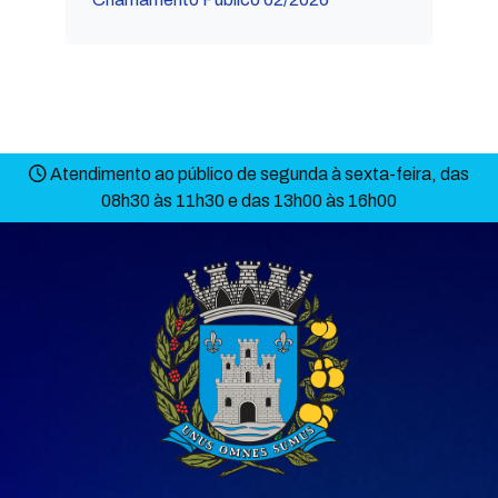
Atendimento ao público de segunda à sexta-feira, das
08h30 às 11h30 e das 13h00 às 16h00