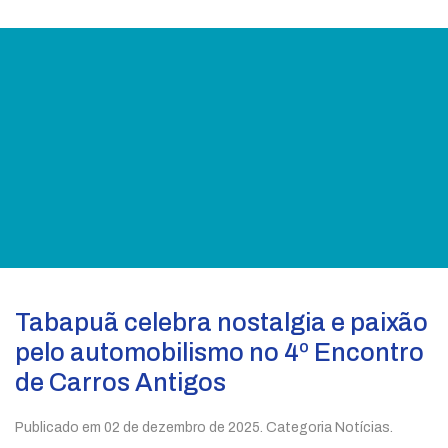
Cultura
Educação
Esportes
Meio Ambiente
Obras
Saúde
Segurança
Social
Tabapuã celebra nostalgia e paixão
pelo automobilismo no 4º Encontro
de Carros Antigos
Publicado em
02 de dezembro de 2025
. Categoria Notícias.