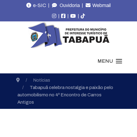
|
|
e-SIC
Ouvidoria
Webmail
|
|
|
MENU
Notícias
Tabapuã celebra nostalgia e paixão pelo
automobilismo no 4º Encontro de Carros
Antigos
Notícias