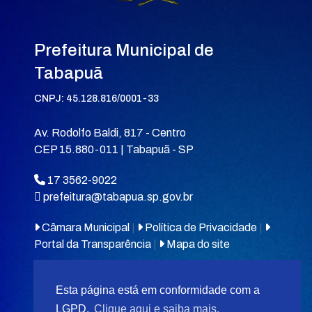
Prefeitura Municipal de
Tabapuã
CNPJ: 45.128.816/0001-33
Av. Rodolfo Baldi, 817 - Centro
CEP 15.880-011 | Tabapuã - SP
17 3562-9022
prefeitura@tabapua.sp.gov.br
Câmara Municipal
|
Política de Privacidade
|
Portal da Transparência
|
Mapa do site
Esta página está em conformidade com a
LGPD.
Clique aqui e saiba mais.