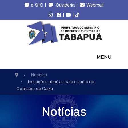
|
|
e-SIC
Ouvidoria
Webmail
|
|
|
MENU
Notícias
Inscrições abertas para o curso de
Operador de Caixa
Notícias