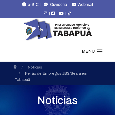
|
|
e-SIC
Ouvidoria
Webmail
|
|
|
MENU
Notícias
Feirão de Empregos JBS/Seara em
Tabapuã
Notícias