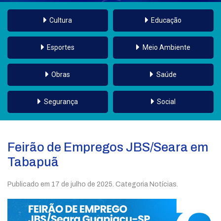
Cultura
Educação
Esportes
Meio Ambiente
Obras
Saúde
Segurança
Social
Feirão de Empregos JBS/Seara em
Tabapuã
Publicado em
17 de julho de 2025
. Categoria Notícias.