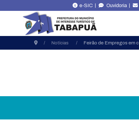
|
|
e-SIC
Ouvidoria
Notícias
Feirão de Empregos em 
Cultura
Educação
Es