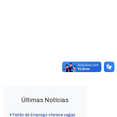
Documento e Laudo de
Avaliação
LEGISLAÇÃO
Leis
Leis
Ordinárias
Complementares
Decretos
Lei Orgânica
Municipais
Municipal
Últimas Notícias
Feirão de Emprego oferece vagas