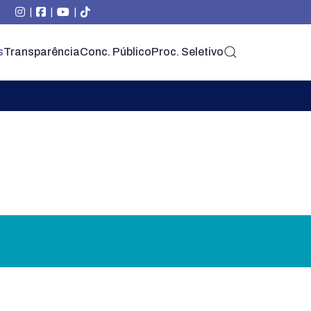
|
|
|
s
Transparência
Conc. Público
Proc. Seletivo
úde
Segurança
Social