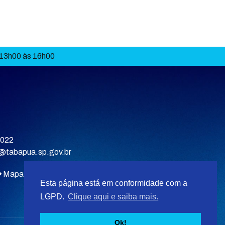
 13h00 às 16h00
9022
a@tabapua.sp.gov.br
Mapa do site
Esta página está em conformidade com a
LGPD.
Clique aqui e saiba mais.
Ok!