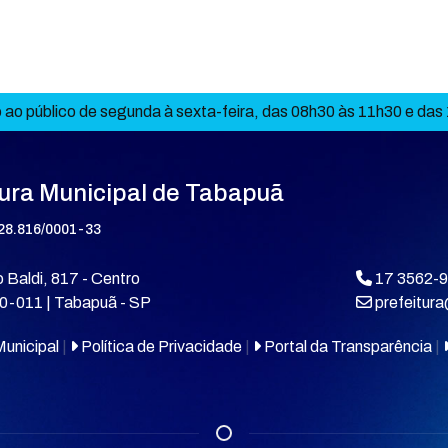
ao público de segunda à sexta-feira, das 08h30 às 11h30 e das
tura Municipal de Tabapuã
28.816/0001-33
 Baldi, 817 - Centro
17 3562-
0-011 | Tabapuã - SP
prefeitur
unicipal
|
Política de Privacidade
|
Portal da Transparência
|