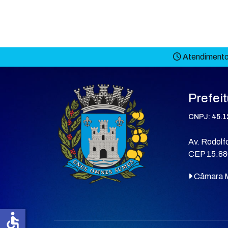
Atendimento 
Prefei
CNPJ: 45.1
Av. Rodolfo
CEP 15.88
Câmara M
accessible