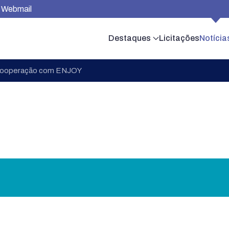
Webmail
Destaques
Licitações
Notícia
cooperação com ENJOY
Notícias
portes
Meio Ambiente
Obras
Sa