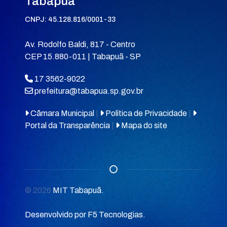
Tabapuã
CNPJ: 45.128.816/0001-33
Av. Rodolfo Baldi, 817 - Centro
CEP 15.880-011 | Tabapuã - SP
17 3562-9022
prefeitura@tabapua.sp.gov.br
Câmara Municipal
|
Política de Privacidade
|
Portal da Transparência
|
Mapa do site
© 2026
MIT Tabapuã.
Desenvolvido por
F5 Tecnologias
.