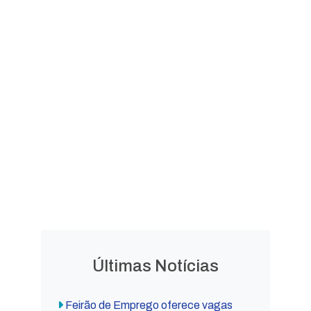
Documento e Laudo de
Avaliação
LEGISLAÇÃO
Leis
Leis
Ordinárias
Complementares
Decretos
Lei Orgânica
Municipais
Municipal
Últimas Notícias
Feirão de Emprego oferece vagas