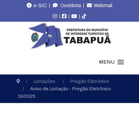
|
|
e-SIC
Ouvidoria
Webmail
|
|
|
MENU
Licitações
Pregão Eletrônico
Aviso de Licitação - Pregão Eletrônico
19/2025