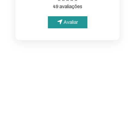
49 avaliações
Avaliar
PARA O CIDADÃO
Portal da Transparência
Informações simples e
acessíveis
Diário Oficial Municipal
Publicações oficiais de Tabapuã
Portal de Serviços
IPTU, água, impostos e certidões