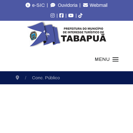
|
|
e-SIC
Ouvidoria
Webmail
|
|
|
MENU
Conc. Público