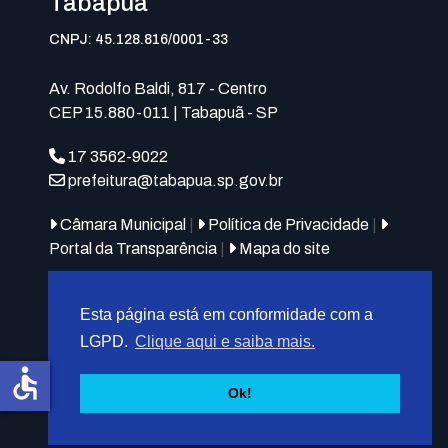
Tabapuã
CNPJ: 45.128.816/0001-33
Av. Rodolfo Baldi, 817 - Centro
CEP 15.880-011 | Tabapuã - SP
17 3562-9022
prefeitura@tabapua.sp.gov.br
Câmara Municipal
|
Política de Privacidade
|
Portal da Transparência
|
Mapa do site
Esta página está em conformidade com a
LGPD.
Clique aqui e saiba mais.
accessible
© 2026
MIT Tabapuã.
Ok!
Desenvolvido por
F5 Tecnologias
.