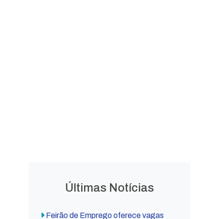
Documento e Laudo de
Avaliação
LEGISLAÇÃO
Leis
Leis
Ordinárias
Complementares
Decretos
Lei Orgânica
Municipais
Municipal
Últimas Notícias
Feirão de Emprego oferece vagas