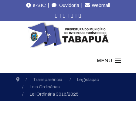
|
|
e-SIC
Ouvidoria
Webmail
|
|
|
MENU
Transparência
Legislação
Leis Ordinárias
Lei Ordinária 3016/2025