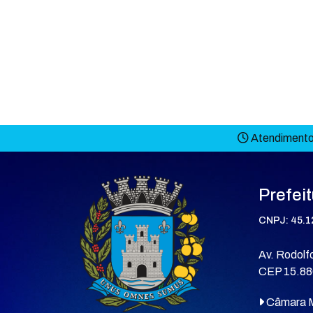
Atendimento 
Prefei
CNPJ: 45.1
Av. Rodolfo
CEP 15.88
Câmara M