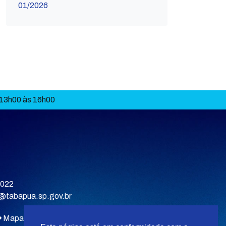
01/2026
 13h00 às 16h00
9022
a@tabapua.sp.gov.br
Mapa do site