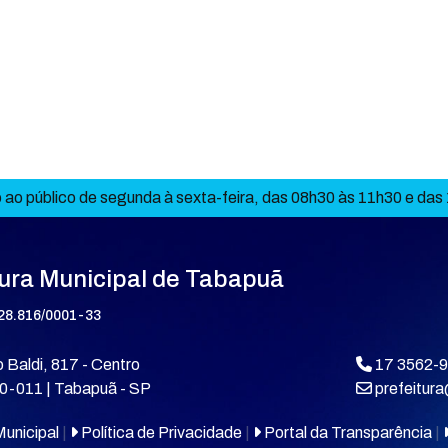
ao público de segunda à sexta-feira, das 08h30 às 11h30 e das
tura Municipal de Tabapuã
28.816/0001-33
 Baldi, 817 - Centro
17 3562-
0-011 | Tabapuã - SP
prefeitur
unicipal
|
Política de Privacidade
|
Portal da Transparência
|