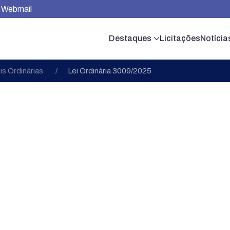
Webmail
Destaques
Licitações
Notícia
is Ordinárias
Lei Ordinária 3009/2025
Leis Ordinárias