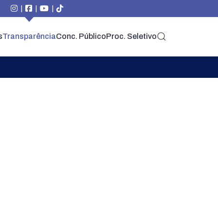
|
|
|
s
Transparência
Conc. Público
Proc. Seletivo
PARA O CIDADÃO