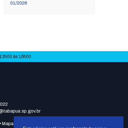
01/2026
 13h00 às 16h00
9022
a@tabapua.sp.gov.br
Mapa do site