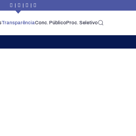
|
|
|
s
Transparência
Conc. Público
Proc. Seletivo
PARA O CIDADÃO