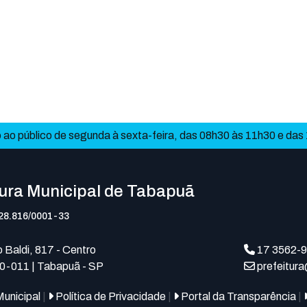
ao público de segunda à sexta-feira, das 08h30 às 11h30 e das
tura Municipal de Tabapuã
28.816/0001-33
 Baldi, 817 - Centro
17 3562-
0-011 | Tabapuã - SP
prefeitur
unicipal
|
Política de Privacidade
|
Portal da Transparência
|