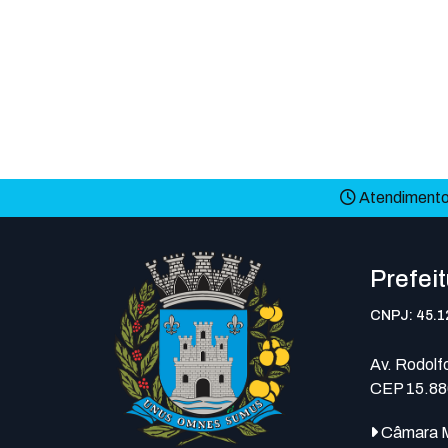
Atendimento 
Prefei
CNPJ: 45.1
Av. Rodolfo
CEP 15.88
Câmara M