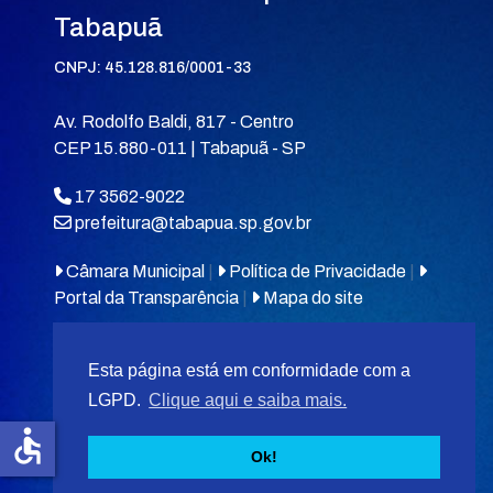
Tabapuã
CNPJ: 45.128.816/0001-33
Av. Rodolfo Baldi, 817 - Centro
CEP 15.880-011 | Tabapuã - SP
17 3562-9022
prefeitura@tabapua.sp.gov.br
Câmara Municipal
|
Política de Privacidade
|
Portal da Transparência
|
Mapa do site
Esta página está em conformidade com a
LGPD.
Clique aqui e saiba mais.
accessible
© 2026
MIT Tabapuã.
Ok!
Desenvolvido por
F5 Tecnologias
.