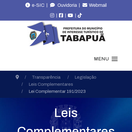
|
|
e-SIC
Ouvidoria
Webmail
|
|
|
MENU
Transparência
Legislação
Leis Complementares
Lei Complementar 191/2023
Leis
Complementares