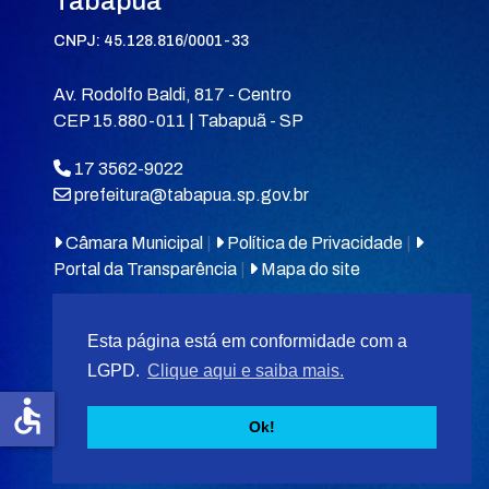
Tabapuã
CNPJ: 45.128.816/0001-33
Av. Rodolfo Baldi, 817 - Centro
CEP 15.880-011 | Tabapuã - SP
17 3562-9022
prefeitura@tabapua.sp.gov.br
Câmara Municipal
|
Política de Privacidade
|
Portal da Transparência
|
Mapa do site
Esta página está em conformidade com a
LGPD.
Clique aqui e saiba mais.
accessible
© 2026
MIT Tabapuã.
Ok!
Desenvolvido por
F5 Tecnologias
.