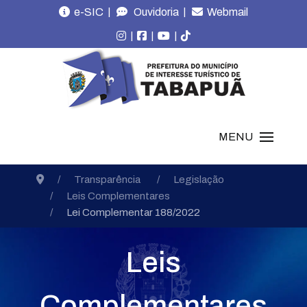
|
|
e-SIC
Ouvidoria
Webmail
|
|
|
MENU
Transparência
Legislação
Leis Complementares
Lei Complementar 188/2022
Leis
Complementares