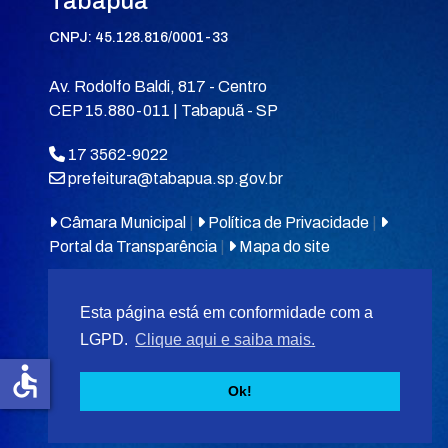
Tabapuã
CNPJ: 45.128.816/0001-33
Av. Rodolfo Baldi, 817 - Centro
CEP 15.880-011 | Tabapuã - SP
17 3562-9022
prefeitura@tabapua.sp.gov.br
Câmara Municipal
|
Política de Privacidade
|
Portal da Transparência
|
Mapa do site
Esta página está em conformidade com a
LGPD.
Clique aqui e saiba mais.
accessible
© 2026
MIT Tabapuã.
Ok!
Desenvolvido por
F5 Tecnologias
.