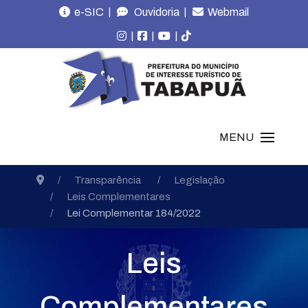
|
|
e-SIC
Ouvidoria
Webmail
|
|
|
MENU
Transparência
Legislação
Leis Complementares
Lei Complementar 184/2022
Leis
Complementares