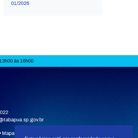
01/2026
 13h00 às 16h00
9022
a@tabapua.sp.gov.br
Mapa do site