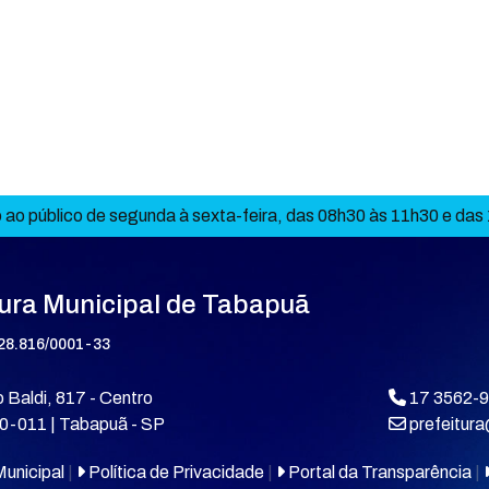
ao público de segunda à sexta-feira, das 08h30 às 11h30 e das
tura Municipal de Tabapuã
28.816/0001-33
 Baldi, 817 - Centro
17 3562-
0-011 | Tabapuã - SP
prefeitur
unicipal
|
Política de Privacidade
|
Portal da Transparência
|