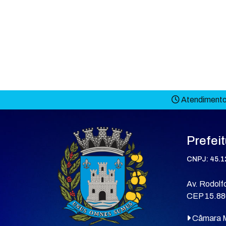
Atendimento 
Prefei
CNPJ: 45.1
Av. Rodolfo
CEP 15.88
Câmara M