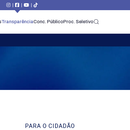
|
|
|
s
Transparência
Conc. Público
Proc. Seletivo
PARA O CIDADÃO