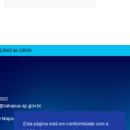
 13h00 às 16h00
9022
a@tabapua.sp.gov.br
Mapa do site
Esta página está em conformidade com a