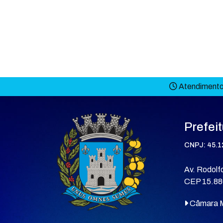
Atendimento 
Prefei
CNPJ: 45.1
Av. Rodolfo
CEP 15.88
Câmara M