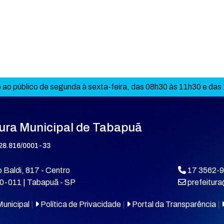
ao público de segunda à sexta-feira, das 08h30 às 11h30 e das
tura Municipal de Tabapuã
28.816/0001-33
 Baldi, 817 - Centro
17 3562-
0-011 | Tabapuã - SP
prefeitur
unicipal
|
Política de Privacidade
|
Portal da Transparência
|