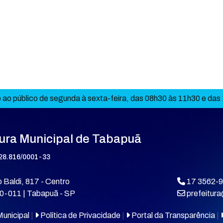
ao público de segunda à sexta-feira, das 08h30 às 11h30 e das
tura Municipal de Tabapuã
28.816/0001-33
 Baldi, 817 - Centro
17 3562-
0-011 | Tabapuã - SP
prefeitur
unicipal
|
Política de Privacidade
|
Portal da Transparência
|