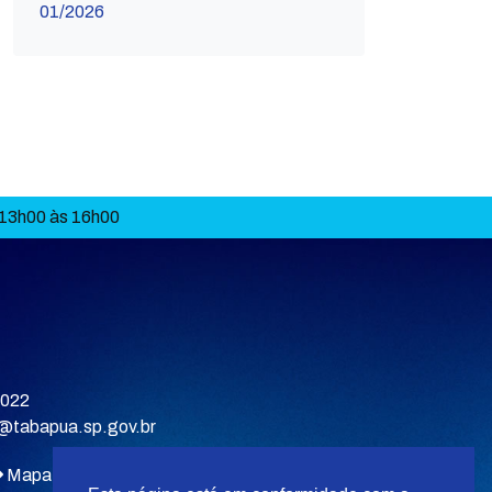
01/2026
 13h00 às 16h00
9022
a@tabapua.sp.gov.br
Mapa do site