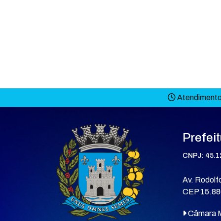
Atendimento 
Prefei
CNPJ: 45.1
Av. Rodolfo
CEP 15.88
Câmara M