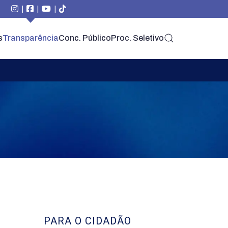
|
|
|
s
Transparência
Conc. Público
Proc. Seletivo
PARA O CIDADÃO