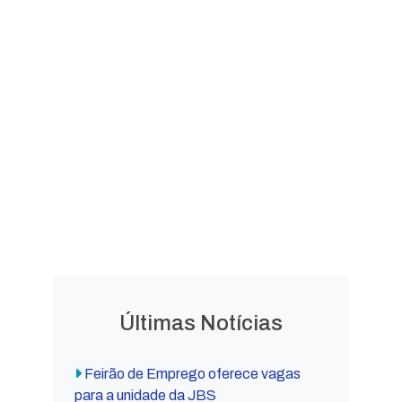
LEGISLAÇÃO
Leis
Leis
Ordinárias
Complementares
Decretos
Lei Orgânica
Municipais
Municipal
Últimas Notícias
Feirão de Emprego oferece vagas
para a unidade da JBS