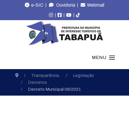
|
|
e-SIC
Ouvidoria
Webmail
|
|
|
MENU
Transparência
Legislação
Decretos
Decreto Municipal 08/2021
Decretos Municipais