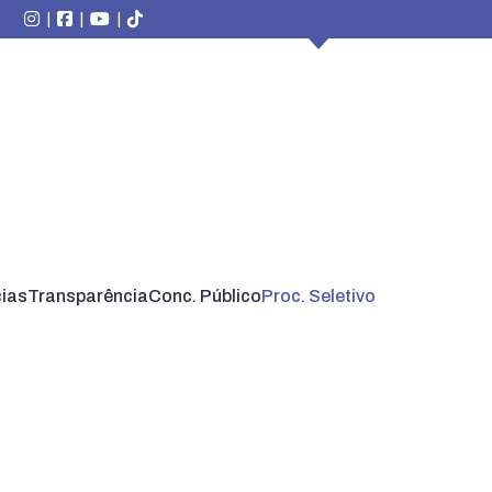
|
|
|
cias
Transparência
Conc. Público
Proc. Seletivo