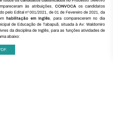
que todos os candidatos classificados no Processo Seletivo
compareceram às atribuições,
CONVOCA
os candidatos
ido pelo Edital nº 001/2021, de 01 de Fevereiro de 2021, da
uem
habilitação em Inglês
, para comparecerem no dia
nicipal de Educação de Tabapuã, situada à Av: Waldomiro
vres da disciplina de Inglês, para as funções atividades de
ama abaixo:
 PDF.