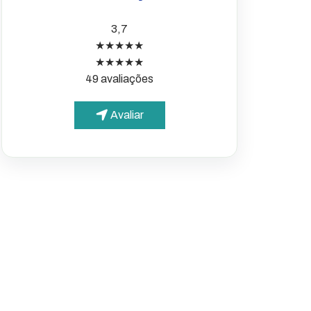
3,7
★★★★★
★★★★★
49 avaliações
Avaliar
PARA O CIDADÃO
Portal da Transparência
Informações simples e
acessíveis
Diário Oficial Municipal
Publicações oficiais de Tabapuã