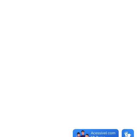
Portal de Serviços
IPTU, água, impostos e certidões
PARA EMPRESAS
Emissor de NF-e
Emissão de Notas Fiscais
Licitações
Avisos de abertura de licitações
Valor da Terra Nua
Documento e Laudo de
Avaliação
LEGISLAÇÃO