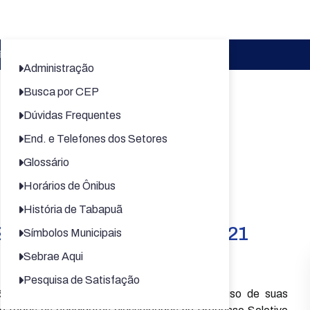
ão 07/2022 - Processo Seletivo 01/2021
Administração
Busca por CEP
Processo Seletivo
Dúvidas Frequentes
End. e Telefones dos Setores
Glossário
Horários de Ônibus
História de Tabapuã
 - Processo Seletivo 01/2021
Símbolos Municipais
Sebrae Aqui
 Seletivo.
Pesquisa de Satisfação
efeitura Municipal de Tabapuã, no uso de suas