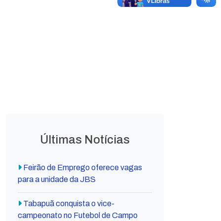
Leis
Leis
Ordinárias
Complementares
Decretos
Lei Orgânica
Municipais
Municipal
Últimas Notícias
Feirão de Emprego oferece vagas
para a unidade da JBS
Tabapuã conquista o vice-
campeonato no Futebol de Campo