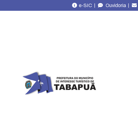
|
|
e-SIC
Ouvidoria