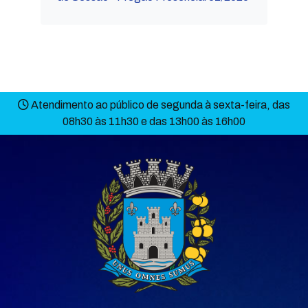
Atendimento ao público de segunda à sexta-feira, das
08h30 às 11h30 e das 13h00 às 16h00