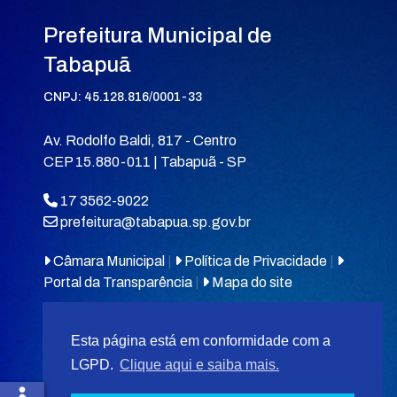
Prefeitura Municipal de
Tabapuã
CNPJ: 45.128.816/0001-33
Av. Rodolfo Baldi, 817 - Centro
CEP 15.880-011 | Tabapuã - SP
17 3562-9022
prefeitura@tabapua.sp.gov.br
Câmara Municipal
|
Política de Privacidade
|
Portal da Transparência
|
Mapa do site
Esta página está em conformidade com a
LGPD.
Clique aqui e saiba mais.
© 2026
MIT Tabapuã.