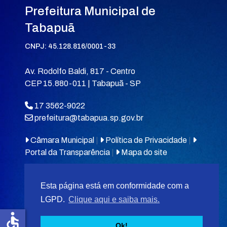
Prefeitura Municipal de
Tabapuã
CNPJ: 45.128.816/0001-33
Av. Rodolfo Baldi, 817 - Centro
CEP 15.880-011 | Tabapuã - SP
17 3562-9022
prefeitura@tabapua.sp.gov.br
Câmara Municipal
|
Política de Privacidade
|
Portal da Transparência
|
Mapa do site
Esta página está em conformidade com a
LGPD.
Clique aqui e saiba mais.
accessible
© 2026
MIT Tabapuã.
Ok!