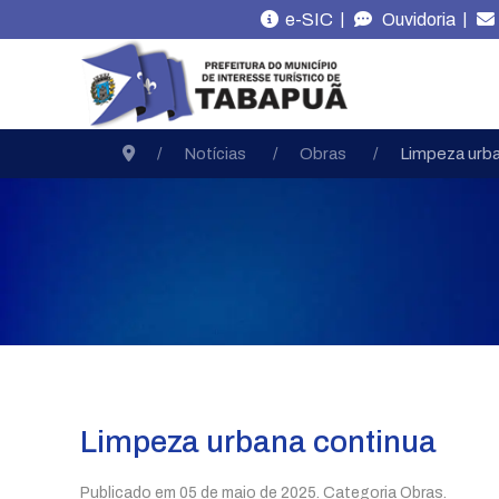
|
|
e-SIC
Ouvidoria
Notícias
Obras
Limpeza urba
Limpeza urbana continua
Publicado em
05 de maio de 2025
. Categoria Obras.