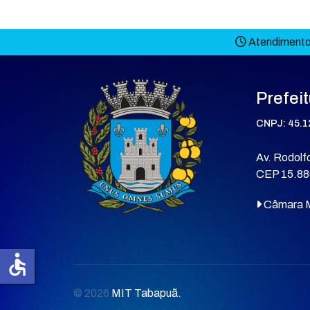
Atendimento 
Prefei
CNPJ: 45.1
Av. Rodolfo
CEP 15.88
Câmara M
accessible
© 2026
MIT Tabapuã.