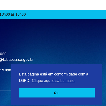
 13h00 às 16h00
9022
a@tabapua.sp.gov.br
Mapa do site
Esta página está em conformidade com a
LGPD.
Clique aqui e saiba mais.
Ok!
Desenvolvido por
F5 Tecnologias
.