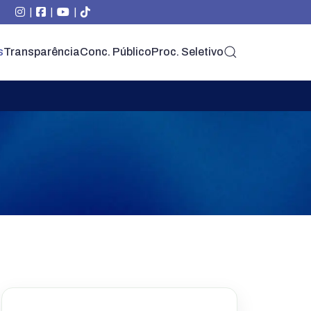
|
|
|
s
Transparência
Conc. Público
Proc. Seletivo