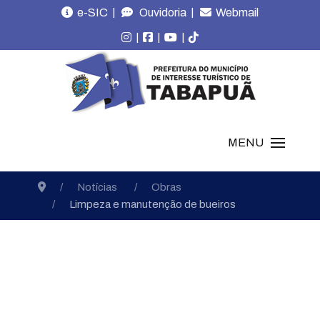
|
|
e-SIC
Ouvidoria
Webmail
|
|
|
MENU
Notícias
Obras
Limpeza e manutenção de bueiros
Notícias