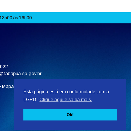
 13h00 às 16h00
9022
a@tabapua.sp.gov.br
Mapa do site
Esta página está em conformidade com a
LGPD.
Clique aqui e saiba mais.
Ok!
Desenvolvido por
F5 Tecnologias
.