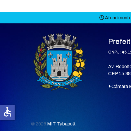
Atendimento 
Prefei
CNPJ: 45.1
Av. Rodolfo
CEP 15.88
Câmara M
accessible
© 2026
MIT Tabapuã.