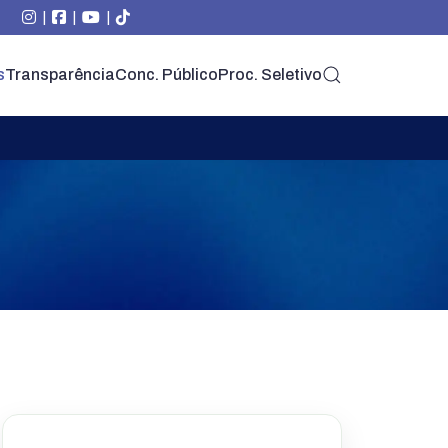
|
|
|
s
Transparência
Conc. Público
Proc. Seletivo