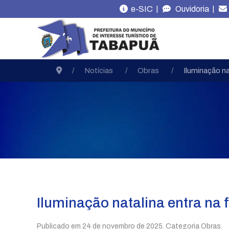
|
|
e-SIC
Ouvidoria
Notícias
Obras
Iluminação na
Iluminação natalina entra na f
Publicado em
24 de novembro de 2025
. Categoria Obras.