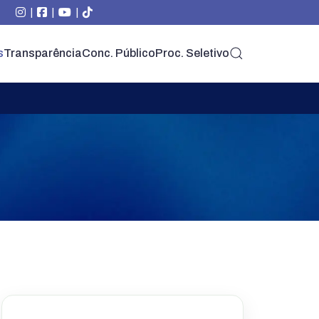
|
|
|
s
Transparência
Conc. Público
Proc. Seletivo