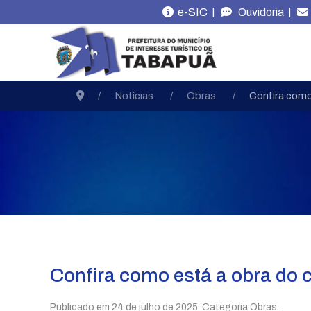
|
|
e-SIC
Ouvidoria
Notícias
Obras
Confira como
Confira como está a obra do 
Publicado em
24 de julho de 2025
. Categoria Obras.