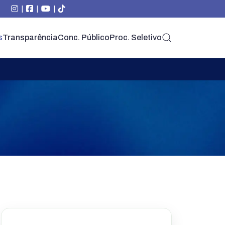
|
|
|
s
Transparência
Conc. Público
Proc. Seletivo