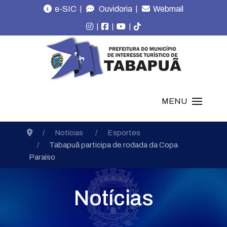
|
|
e-SIC
Ouvidoria
Webmail
|
|
|
MENU
Notícias
Esportes
Tabapuã participa de rodada da Copa
Paraíso
Notícias