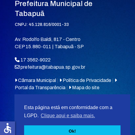
Prefeitura Municipal de
Tabapuã
CNPJ: 45.128.816/0001-33
Av. Rodolfo Baldi, 817 - Centro
CEP 15.880-011 | Tabapuã - SP
17 3562-9022
prefeitura@tabapua.sp.gov.br
Câmara Municipal
|
Política de Privacidade
|
Portal da Transparência
|
Mapa do site
Esta página está em conformidade com a
LGPD.
Clique aqui e saiba mais.
accessible
© 2026
MIT Tabapuã.
Ok!