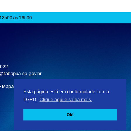
 13h00 às 16h00
9022
a@tabapua.sp.gov.br
Mapa do site
Esta página está em conformidade com a
LGPD.
Clique aqui e saiba mais.
Ok!
Desenvolvido por
F5 Tecnologias
.