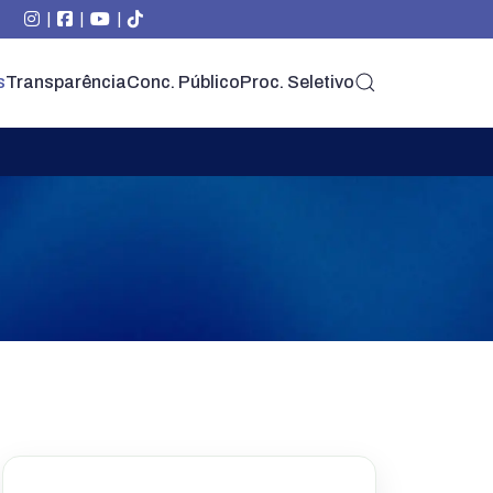
|
|
|
s
Transparência
Conc. Público
Proc. Seletivo