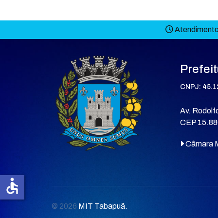
Atendimento 
Prefei
CNPJ: 45.1
Av. Rodolfo
CEP 15.88
Câmara M
accessible
© 2026
MIT Tabapuã.