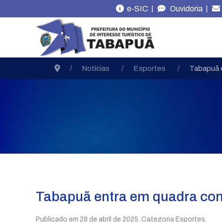
|
|
e-SIC
Ouvidoria
Notícias
Esportes
Tabapuã e
Tabapuã entra em quadra com
Publicado em
28 de abril de 2025
. Categoria Esportes.