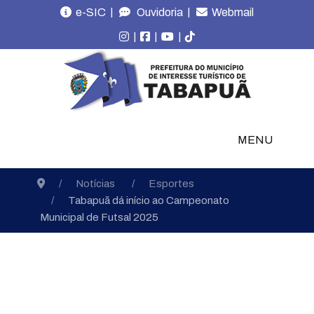
|
|
e-SIC
Ouvidoria
Webmail
|
|
|
MENU
Notícias
Esportes
Tabapuã dá início ao Campeonato
Municipal de Futsal 2025