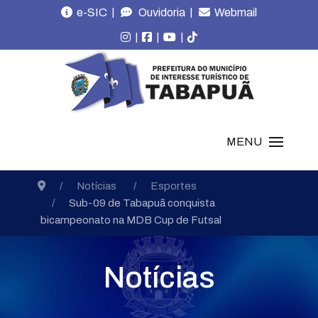
|
|
e-SIC
Ouvidoria
Webmail
|
|
|
MENU
Notícias
Esportes
Sub-09 de Tabapuã conquista
bicampeonato na MDB Cup de Futsal
Notícias