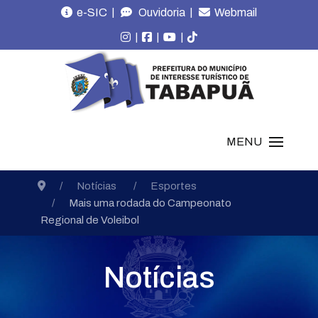
|
|
e-SIC
Ouvidoria
Webmail
|
|
|
MENU
Notícias
Esportes
Mais uma rodada do Campeonato
Regional de Voleibol
Notícias