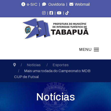
|
|
e-SIC
Ouvidoria
Webmail
|
|
|
MENU
Notícias
Esportes
Mais uma rodada do Campeonato MDB
CUP de Futsal
Notícias