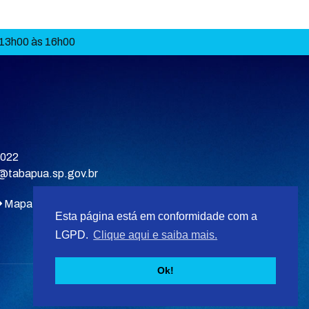
 13h00 às 16h00
9022
a@tabapua.sp.gov.br
Mapa do site
Esta página está em conformidade com a
LGPD.
Clique aqui e saiba mais.
Ok!
Desenvolvido por
F5 Tecnologias
.