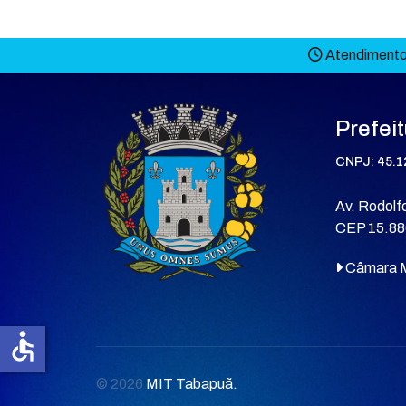
Atendimento 
Prefei
CNPJ: 45.1
Av. Rodolfo
CEP 15.88
Câmara M
accessible
© 2026
MIT Tabapuã.