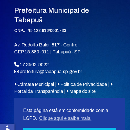
Prefeitura Municipal de
Tabapuã
CNPJ: 45.128.816/0001-33
Av. Rodolfo Baldi, 817 - Centro
CEP 15.880-011 | Tabapuã - SP
17 3562-9022
prefeitura@tabapua.sp.gov.br
Câmara Municipal
|
Política de Privacidade
|
Portal da Transparência
|
Mapa do site
Esta página está em conformidade com a
LGPD.
Clique aqui e saiba mais.
© 2026
MIT Tabapuã.