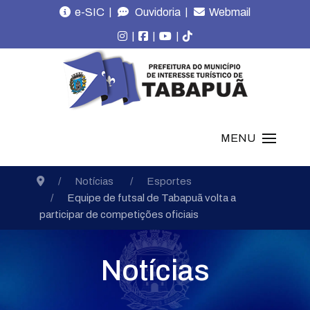
|
|
e-SIC
Ouvidoria
Webmail
|
|
|
MENU
Notícias
Esportes
Equipe de futsal de Tabapuã volta a
participar de competições oficiais
Notícias