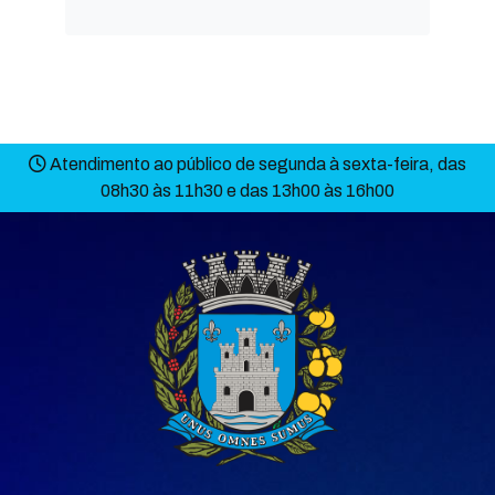
Atendimento ao público de segunda à sexta-feira, das
08h30 às 11h30 e das 13h00 às 16h00