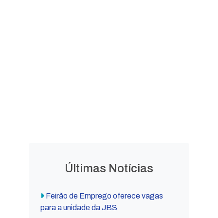
LEGISLAÇÃO
Leis
Leis
Ordinárias
Complementares
Decretos
Lei Orgânica
Municipais
Municipal
Últimas Notícias
Feirão de Emprego oferece vagas
para a unidade da JBS