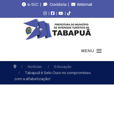
|
|
e-SIC
Ouvidoria
Webmail
|
|
|
MENU
Notícias
Educação
Tabapuã é Selo Ouro no compromisso
com a alfabetização!