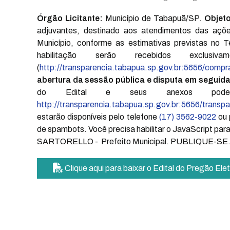
Órgão Licitante:
Município de Tabapuã/SP.
Objeto
adjuvantes, destinado aos atendimentos das aç
Município, conforme as estimativas previstas no
habilitação serão recebidos exclus
(
http://transparencia.tabapua.sp.gov.br:5656/compra
abertura da sessão pública e disputa em seguid
do Edital e seus anexos pode
http://transparencia.tabapua.sp.gov.br:5656/transpa
estarão disponíveis pelo telefone
(17) 3562-9022
ou 
de spambots. Você precisa habilitar o JavaScript para 
SARTORELLO - Prefeito Municipal. PUBLIQUE-SE
Clique aqui para baixar o Edital do Pregão El