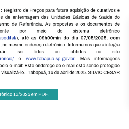
:
Registro de Preços para futura aquisição de curativos e
ões de enfermagem das Unidades Básicas de Saúde do
 Termo de Referência. As propostas e os documentos de
ivamente por meio do sistema eletrônico
sedital/
),
até as 09h00min do dia 07/05/2025, com
a
, no mesmo endereço eletrônico. Informamos que a íntegra
rão ser lidos ou obtidos no site
rencia/
e
www.tabapua.sp.gov.br
. Mais informações
pelo e-mail:
Este endereço de e-mail está sendo protegido
visualizá-lo.
. Tabapuã, 16 de abril de 2025. SILVIO CESAR
.
etrônico 13/2025 em PDF.