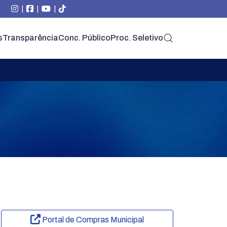
|
|
|
s
Transparência
Conc. Público
Proc. Seletivo
Portal de Compras Municipal