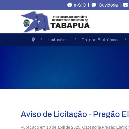
|
|
e-SIC
Ouvidoria
Licitações
Pregão Eletrônico
Aviso de Licitação - Pregão E
Publicado em
16 de abril de 2025
. Categoria Pregão Eletrôn