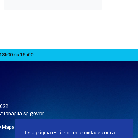
 13h00 às 16h00
9022
a@tabapua.sp.gov.br
Mapa do site
Esta página está em conformidade com a