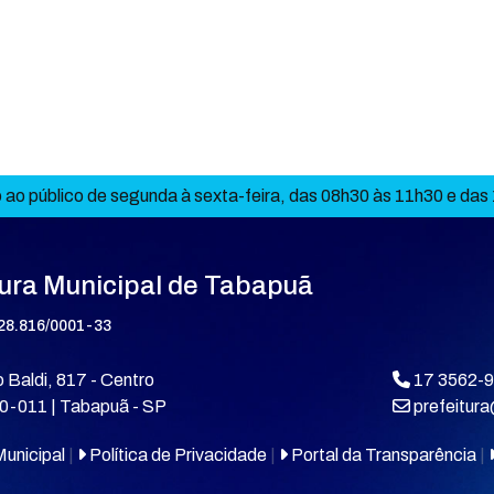
ao público de segunda à sexta-feira, das 08h30 às 11h30 e das
tura Municipal de Tabapuã
28.816/0001-33
 Baldi, 817 - Centro
17 3562-
0-011 | Tabapuã - SP
prefeitur
unicipal
|
Política de Privacidade
|
Portal da Transparência
|