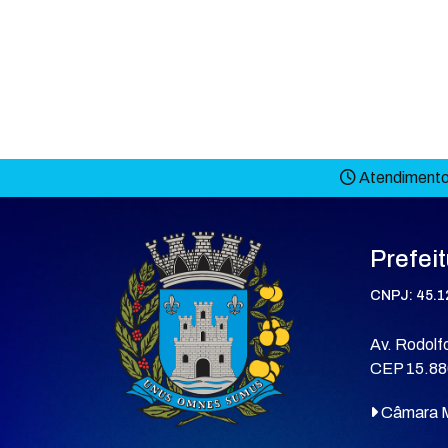
Atendimento 
Prefei
CNPJ: 45.1
Av. Rodolfo
CEP 15.88
Câmara M