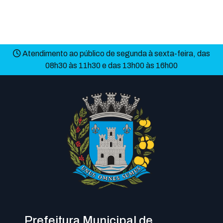
Atendimento ao público de segunda à sexta-feira, das
08h30 às 11h30 e das 13h00 às 16h00
Prefeitura Municipal de