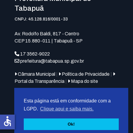
Tabapuã
CNPJ: 45.128.816/0001-33
Av. Rodolfo Baldi, 817 - Centro
CEP 15.880-011 | Tabapuã - SP
17 3562-9022
prefeitura@tabapua.sp.gov.br
Câmara Municipal
|
Política de Privacidade
|
Portal da Transparência
|
Mapa do site
Esta página está em conformidade com a
LGPD.
Clique aqui e saiba mais.
accessible
© 2026
MIT Tabapuã.
Ok!