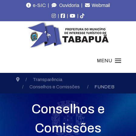
|
|
e-SIC
Ouvidoria
Webmail
|
|
|
MENU
Transparência
Conselhos e Comissões
FUNDEB
Conselhos e
Comissões