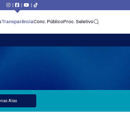
|
|
|
s
Transparência
Conc. Público
Proc. Seletivo
nas Atas