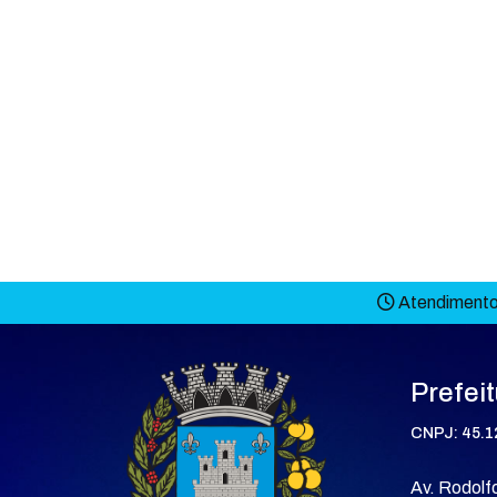
Atendimento 
Prefei
CNPJ: 45.1
Av. Rodolfo