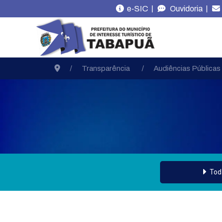
|
|
e-SIC
Ouvidoria
Transparência
Audiências Públicas
Tod